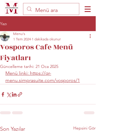
Yazı
Menu's
1 Tem 2024
1 dakikada okunur
Vosporos Cafe Menü
Fiyatları
Güncelleme tarihi:
21 Oca 2025
Menü linki: https://qr-
menu.simprasuite.com/vosporos/1
Hepsini Gör
Son Yazılar