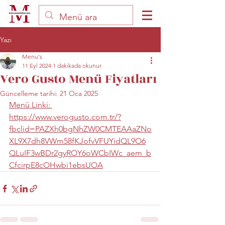
Yazı
Menu's
11 Eyl 2024
1 dakikada okunur
Vero Gusto Menü Fiyatları
Güncelleme tarihi:
21 Oca 2025
Menü Linki: 
https://www.verogusto.com.tr/?
fbclid=PAZXh0bgNhZW0CMTEAAaZNo
XL9X7dh8VWm58fKJofvVFUYidQL9O6
QLuIF3wBDr2gyROY6oWCbIWc_aem_b
CfcirpE8cOHwbi1ebsUOA