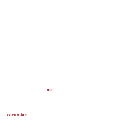
Yorumlar
Bir yorum yazın...