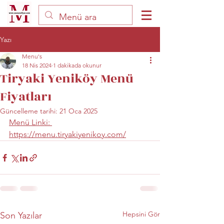
Yazı
Menu's
18 Nis 2024
1 dakikada okunur
Tiryaki Yeniköy Menü
Fiyatları
Güncelleme tarihi:
21 Oca 2025
Menü Linki: 
https://menu.tiryakiyenikoy.com/
Hepsini Gör
Son Yazılar