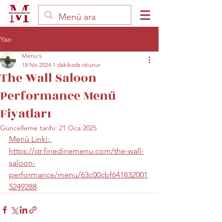
Yazı
Menu's
18 Nis 2024
1 dakikada okunur
The Wall Saloon
Performance Menü
Fiyatları
Güncelleme tarihi:
21 Oca 2025
Menü Linki: 
https://qr.finedinemenu.com/the-wall-
saloon-
performance/menu/63c00cbf641832001
5249288