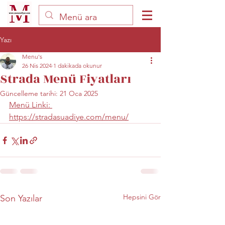
Yazı
Menu's
26 Nis 2024
1 dakikada okunur
Strada Menü Fiyatları
Güncelleme tarihi:
21 Oca 2025
Menü Linki: 
https://stradasuadiye.com/menu/
Hepsini Gör
Son Yazılar