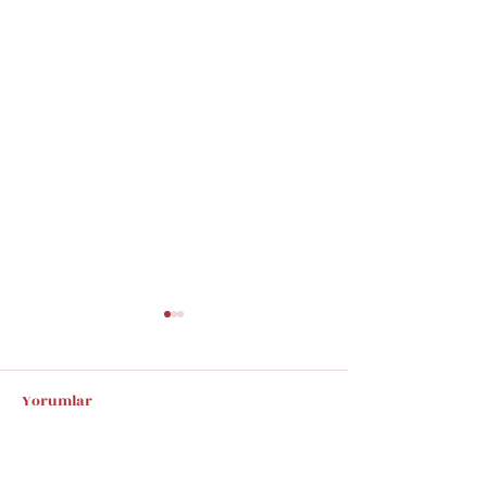
Yorumlar
Bir yorum yazın...