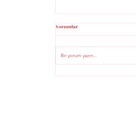
Yorumlar
Bir yorum yazın...
Beyoğlu Şaraphanesi Menü
Fiyatları