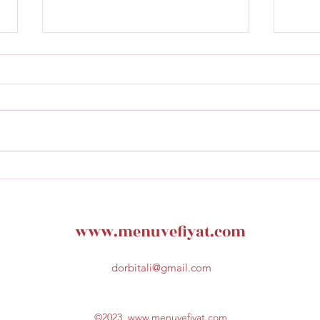
Masa Restaurant istinye
Fars
Park Menü Fiyatları
Menü
www.menuvefiyat.com
dorbitali@gmail.com
©2023,
www.menuvefiyat.com