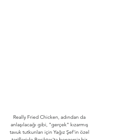
Really Fried Chicken, adından da 
anlaşılacağı gibi, "gerçek" kızarmış 
tavuk tutkunları için Yağız Şef'in özel 
tarifleriyle Beşiktaş'ta benzersiz bir 