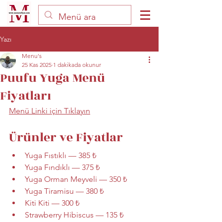
Yazı
Menu's
25 Kas 2025
1 dakikada okunur
Puufu Yuga Menü
Fiyatları
Menü Linki için Tıklayın
Ürünler ve Fiyatlar
Yuga Fıstıklı — 385 ₺
Yuga Fındıklı — 375 ₺
Yuga Orman Meyveli — 350 ₺
Yuga Tiramisu — 380 ₺
Kiti Kiti — 300 ₺
Strawberry Hibiscus — 135 ₺