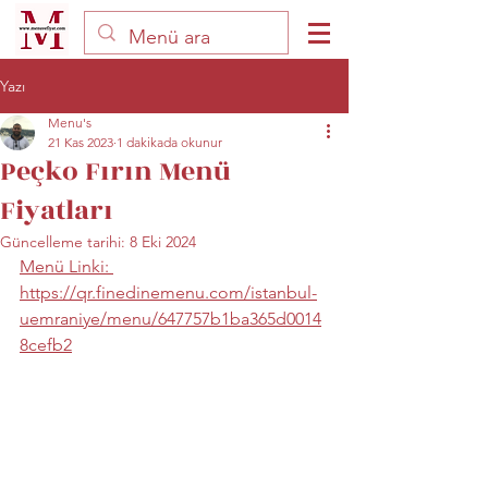
Yazı
Menu's
21 Kas 2023
1 dakikada okunur
Peçko Fırın Menü
Fiyatları
Güncelleme tarihi:
8 Eki 2024
Menü Linki: 
https://qr.finedinemenu.com/istanbul-
uemraniye/menu/647757b1ba365d0014
8cefb2