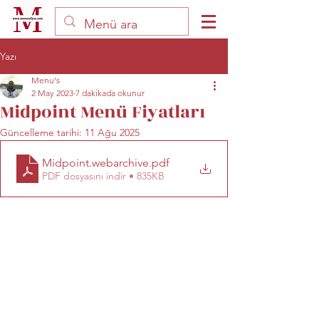
Yazı
Menu's
2 May 2023
7 dakikada okunur
Midpoint Menü Fiyatları
Güncelleme tarihi:
11 Ağu 2025
Midpoint.webarchive
.pdf
PDF dosyasını indir • 835KB