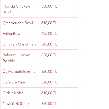
Florida Chicken 
550,00 TL
Bowl
Çıtır Karides Bowl
610,00 TL
Fajita Bowl
695,00 TL
Chicken Manchrian
545,00 TL
Baharatlı Lokum 
820,00 TL
Bonfile
Üç Mantarlı Bonfile
820,00 TL
Café De Paris
820,00 TL
Cızbız Köfte
610,00 TL
New York Steak
820,00 TL