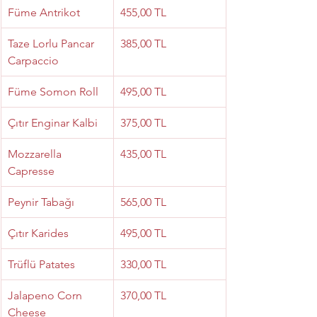
Füme Antrikot
455,00 TL
Taze Lorlu Pancar 
385,00 TL
Carpaccio
Füme Somon Roll
495,00 TL
Çıtır Enginar Kalbi
375,00 TL
Mozzarella 
435,00 TL
Capresse
Peynir Tabağı
565,00 TL
Çıtır Karides
495,00 TL
Trüflü Patates
330,00 TL
Jalapeno Corn 
370,00 TL
Cheese