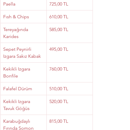
Paella
725,00 TL
Fısh & Chips
610,00 TL
Tereyağında 
585,00 TL
Karides
Sepet Peynirli 
495,00 TL
Izgara Sakız Kabak
Kekikli Izgara 
760,00 TL
Bonfile
Falafel Dürüm
510,00 TL
Kekikli Izgara 
520,00 TL
Tavuk Göğüs
Karabuğdaylı 
815,00 TL
Fırında Somon 