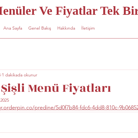
nüler Ve Fiyatlar Tek Bir
Ana Sayfa
Genel Bakış
Hakkında
İletişim
4
1 dakikada okunur
Şişli Menü Fiyatları
 2025
/qr.orderpin.co/predine/5d0f7b84-fdc6-4dd8-810c-9b0685