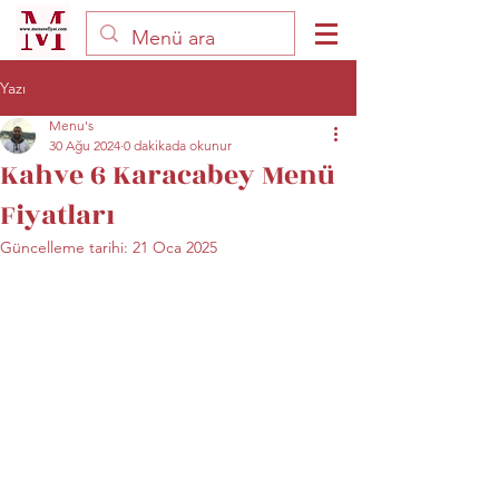
Yazı
Menu's
30 Ağu 2024
0 dakikada okunur
Kahve 6 Karacabey Menü
Fiyatları
Güncelleme tarihi:
21 Oca 2025