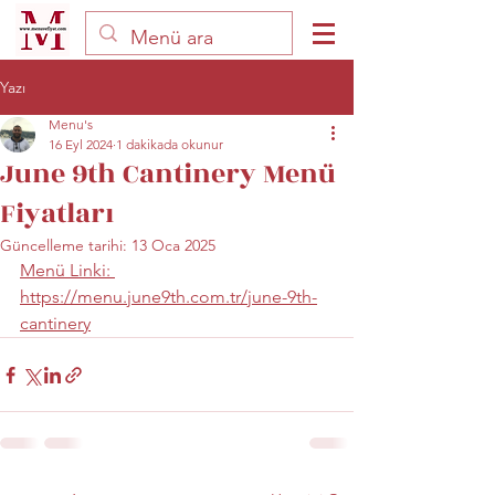
Yazı
Menu's
16 Eyl 2024
1 dakikada okunur
June 9th Cantinery Menü
Fiyatları
Güncelleme tarihi:
13 Oca 2025
Menü Linki: 
https://menu.june9th.com.tr/june-9th-
cantinery