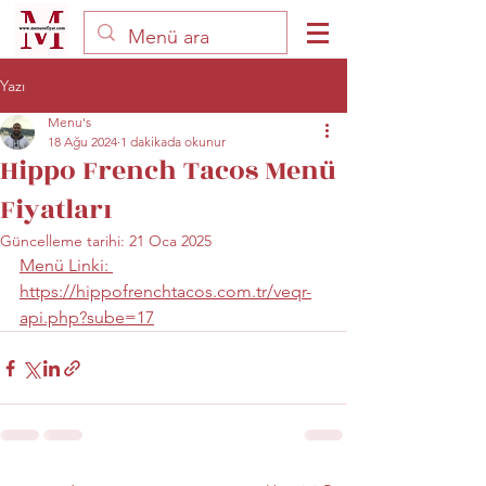
Yazı
Menu's
18 Ağu 2024
1 dakikada okunur
Hippo French Tacos Menü
Fiyatları
Güncelleme tarihi:
21 Oca 2025
Menü Linki: 
https://hippofrenchtacos.com.tr/veqr-
api.php?sube=17