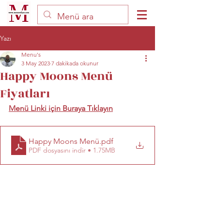
Yazı
Menu's
3 May 2023
7 dakikada okunur
Happy Moons Menü
Fiyatları
Menü Linki için Buraya Tıklayın
Happy Moons Menü
.pdf
PDF dosyasını indir • 1.75MB