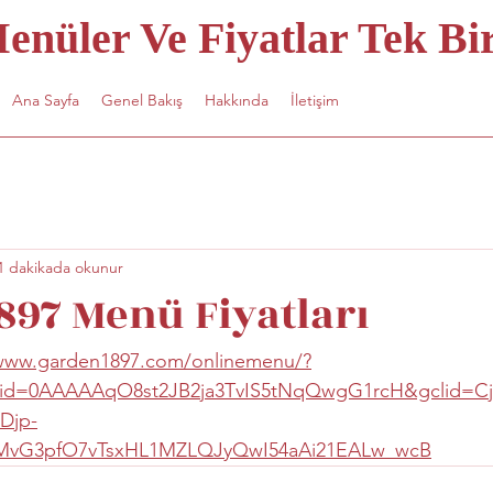
nüler Ve Fiyatlar Tek Bir
Ana Sayfa
Genel Bakış
Hakkında
İletişim
1 dakikada okunur
897 Menü Fiyatları
//www.garden1897.com/onlinemenu/?
aid=0AAAAAqO8st2JB2ja3TvIS5tNqQwgG1rcH&gclid=C
Djp-
NMvG3pfO7vTsxHL1MZLQJyQwI54aAi21EALw_wcB