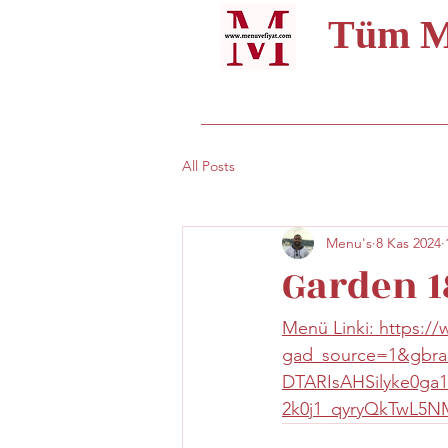
Tüm Me
All Posts
Menu's
8 Kas 2024
Garden 1
Menü Linki: https:
gad_source=1&gbr
DTARIsAHSilyke0ga1
2k0j1_qyryQkTwL5