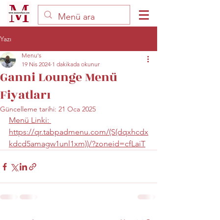
Yazı
Menu's
19 Nis 2024
1 dakikada okunur
Ganni Lounge Menü
Fiyatları
Güncelleme tarihi:
21 Oca 2025
Menü Linki: 
https://qr.tabpadmenu.com/(S(dqxhcdx
kdcd5amagw1unl1xm))/?zoneid=cfLaiT