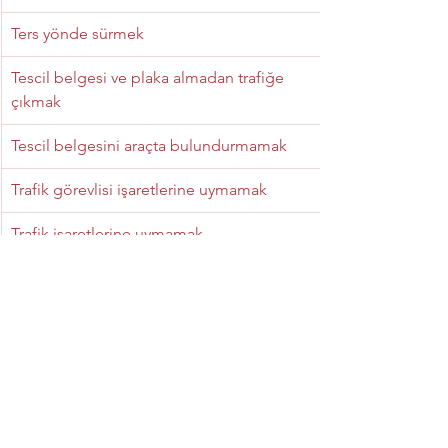
Ters yönde sürmek
Tescil belgesi ve plaka almadan trafiğe 
çıkmak
Tescil belgesini araçta bulundurmamak
Trafik görevlisi işaretlerine uymamak
Trafik işaretlerine uymamak
Trafik sigortası yaptırmamak
Yakın takip yapmak
Yabancı belgeyle aykırı kullanmak
Yarış düzenlemek