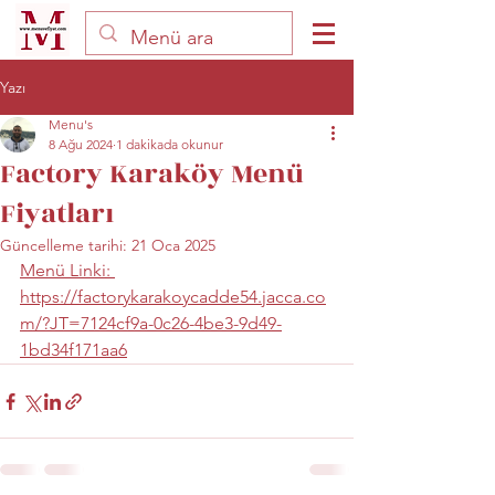
Yazı
Menu's
8 Ağu 2024
1 dakikada okunur
Factory Karaköy Menü
Fiyatları
Güncelleme tarihi:
21 Oca 2025
Menü Linki: 
https://factorykarakoycadde54.jacca.co
m/?JT=7124cf9a-0c26-4be3-9d49-
1bd34f171aa6