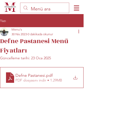
Yazı
Menu's
30 Nis 2023
0 dakikada okunur
Defne Pastanesi Menü
Fiyatları
Güncelleme tarihi:
23 Oca 2025
Defne Pastanesi
.pdf
PDF dosyasını indir • 1.29MB