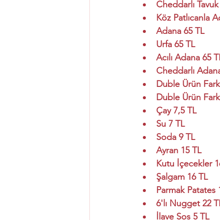
Cheddarlı Tavuk
Köz Patlıcanla 
Adana 65 TL
Urfa 65 TL
Acılı Adana 65 T
Cheddarlı Adana
Duble Ürün Fark
Duble Ürün Fark
Çay 7,5 TL
Su 7 TL
Soda 9 TL
Ayran 15 TL
Kutu İçecekler 1
Şalgam 16 TL
Parmak Patates 
6'lı Nugget 22 T
İlave Sos 5 TL