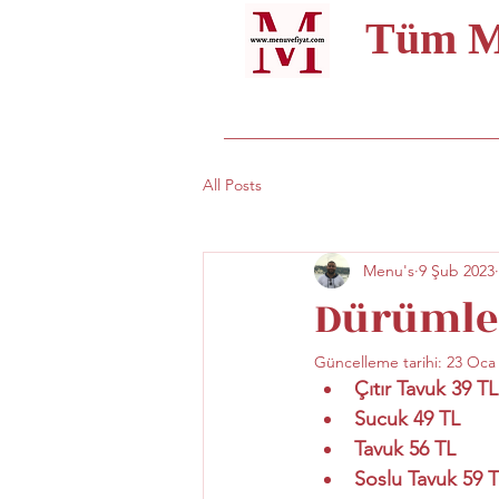
Tüm Me
All Posts
Menu's
9 Şub 2023
Dürümle 
Güncelleme tarihi:
23 Oca
Çıtır Tavuk 39 TL
Sucuk 49 TL
Tavuk 56 TL
Soslu Tavuk 59 