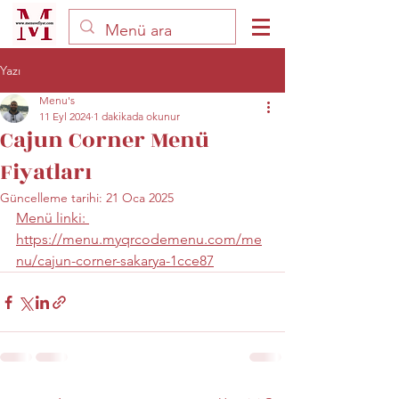
Yazı
Menu's
11 Eyl 2024
1 dakikada okunur
Cajun Corner Menü
Fiyatları
Güncelleme tarihi:
21 Oca 2025
Menü linki: 
https://menu.myqrcodemenu.com/me
nu/cajun-corner-sakarya-1cce87