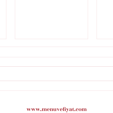
Masa Restaurant istinye
Fars
Park Menü Fiyatları
Menü
www.menuvefiyat.com