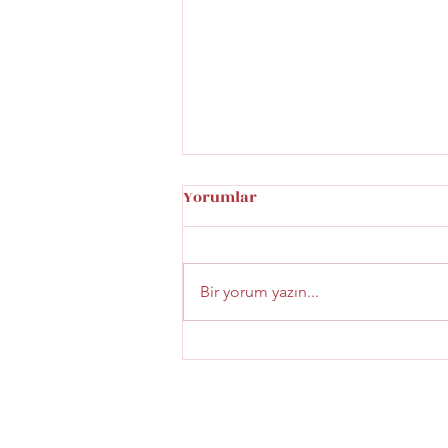
Yorumlar
Bir yorum yazın...
Beyoğlu Şaraphanesi Menü
Fiyatları