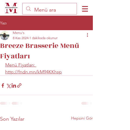
Yazı
Menu's
8 Kas 2024
1 dakikada okunur
Breeze Brasserie Menü
Fiyatları
Menü Fiyatları: 
http://fndn.mn/kM94KKhsp
Hepsini Gör
Son Yazılar