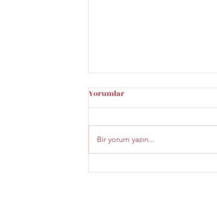
Yorumlar
Bir yorum yazın...
Beyoğlu Şaraphanesi Menü
Fiyatları