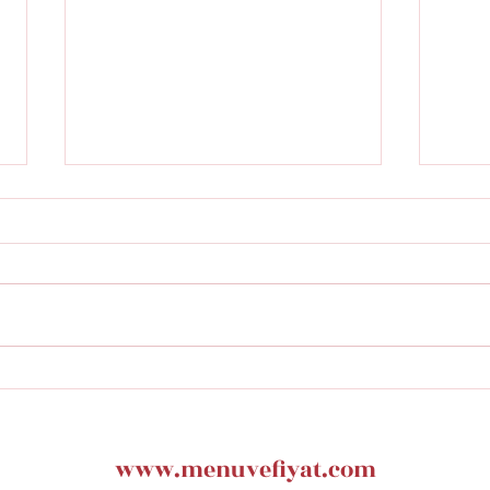
Masa Restaurant istinye
Fars
Park Menü Fiyatları
Menü
www.menuvefiyat.com