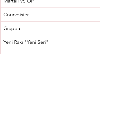
Martell VS OP
Courvoisier
Grappa
Yeni Rakı "Yeni Seri"
Tekirdağ
Duble
Altın Köpük / Kavklidere (şişe)
Big Kiss Öküzgözü, Boğazkere / BigChefs (şişe)
Big Kiss Öküzgözü, Boğazkere / BigChefs (kadeh)
Ancyra Cabernet Sauvignon, Syrah / Kavklidere (şişe)
Ancyra Cabernet Sauvignon, Syrah / Kavklidere (kadeh)