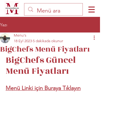
Yazı
Menu's
18 Eyl 2023
5 dakikada okunur
BigChefs Menü Fiyatları
BigChefs Güncel 
Menü Fiyatları
Menü Linki için Buraya Tıklayın