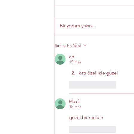
Bir yorum yazın...
Masa Restaurant istinye
Sırala:
En Yeni
Park Menü Fiyatları
ert
15 Haz
katı özellikle güzel
Beğen
Yanıtla
Misafir
15 Haz
güzel bir mekan
Beğen
Yanıtla