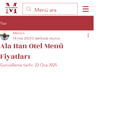
Yazı
Menu's
18 Haz 2023
0 dakikada okunur
Ala Han Otel Menü
Fiyatları
Güncelleme tarihi:
23 Oca 2025