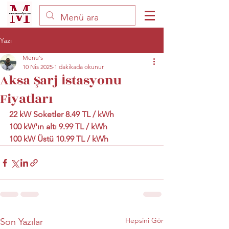
Yazı
Menu's
10 Nis 2025
1 dakikada okunur
Aksa Şarj İstasyonu
Fiyatları
22 kW Soketler 8.49 TL / kWh
100 kW'ın altı 9.99 TL / kWh
100 kW Üstü 10.99 TL / kWh
Hepsini Gör
Son Yazılar