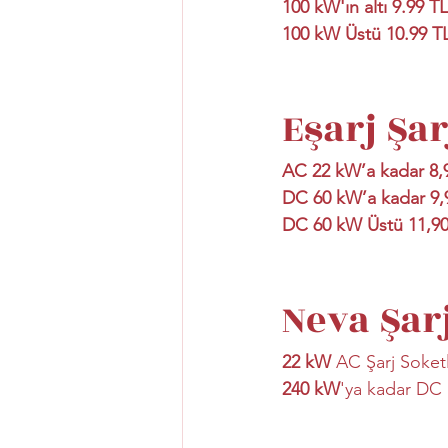
100 kW'ın altı 9.99 T
100 kW Üstü 10.99 T
Eşarj Şar
AC 22 kW’a kadar 8,
DC 60 kW’a kadar 9,
DC 60 kW Üstü 11,90
Neva Şarj
22 kW
 AC Şarj Soketl
240 kW
'ya kadar DC 