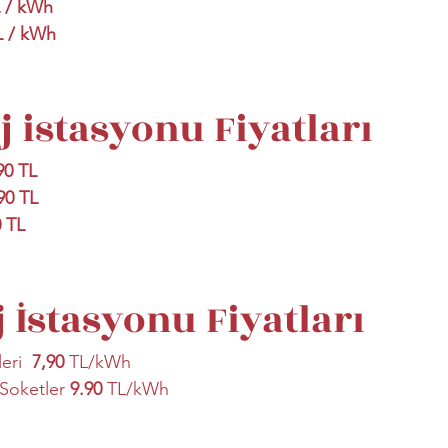
L / kWh
L / kWh
j istasyonu Fiyatları
90 TL
90 TL
 TL
 İstasyonu Fiyatları
eri  
7,90 
TL/kWh
Soketler 
9.90
 TL/kWh