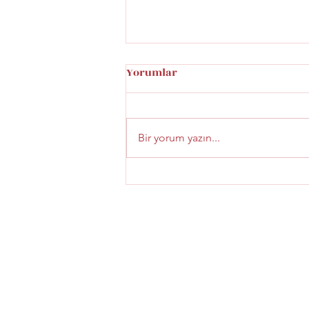
Yorumlar
Bir yorum yazın...
Beyoğlu Şaraphanesi Menü
Fiyatları