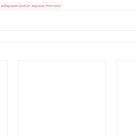
 adapazarı
üstün aspava menüsü