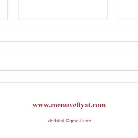
Masa Restaurant istinye
Fars
Park Menü Fiyatları
Menü
www.menuvefiyat.com
dorbitali@gmail.com