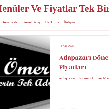
nüler Ve Fiyatlar Tek Bir
Ana Sayfa
Genel Bakış
Hakkında
İletişim
18 Kas 2025
Adapazarı Döne
Fiyatları
Adapazarı Dönerci Ömer Menü