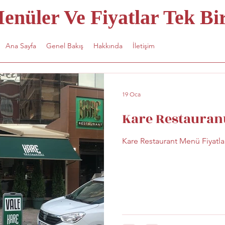
nüler Ve Fiyatlar Tek Bir
Ana Sayfa
Genel Bakış
Hakkında
İletişim
19 Oca
Kare Restaurant
Kare Restaurant Menü Fiyatla