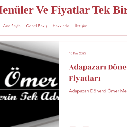
nüler Ve Fiyatlar Tek Bir
Ana Sayfa
Genel Bakış
Hakkında
İletişim
18 Kas 2025
Adapazarı Döne
Fiyatları
Adapazarı Dönerci Ömer Menü