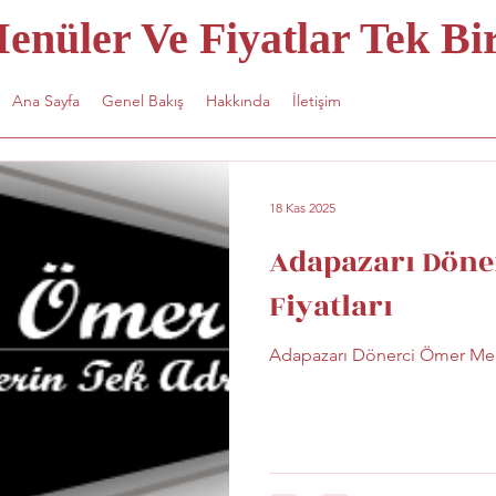
nüler Ve Fiyatlar Tek Bir
Ana Sayfa
Genel Bakış
Hakkında
İletişim
18 Kas 2025
Adapazarı Döne
Fiyatları
Adapazarı Dönerci Ömer Menü