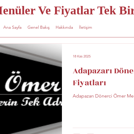
nüler Ve Fiyatlar Tek Bir
Ana Sayfa
Genel Bakış
Hakkında
İletişim
18 Kas 2025
Adapazarı Döne
Fiyatları
Adapazarı Dönerci Ömer Menü